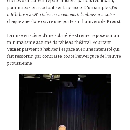
clichés d’un auteur réputé illisible, parfois rébarbatif,
pour mieux en réactualiser la pensée. D’un simple «
J’ai
raté le bus
» à «
Ma mè
re ne venait pas m
’
embrasser le soir
»,
chaque anecdote ouvre une porte sur l’univers de
Proust
.
La mise en scène, d’une sobriété extrême, repose sur un
minimalisme assumé du tableau théâtral. Pourtant,
Vanier
parvient à habiter l’espace avec une intensité qui
fait ressortir, par contraste, toute l’envergure de l’œuvre
proustienne.