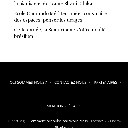
la pianiste et écrivaine Shani Diluka
École Camondo Méditerranée : construire
des espaces, penser les usages
Cette année, la Samaritaine s’offre un été
brésilien
QUI SOMMES-NOUS ?
CONTACTEZ-NOUS
PARTENAIRES
MENTIONS LÉGALES
© ItArtBag –
Fièrement propulsé par WordPress
-
Theme: Silk Lite by
Pixelgrade
.