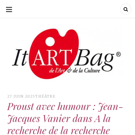
ALLER
AU
CONTENU
ItArtBag
ItArtBag
Le webmag de l'art
et de la culture
27 JUIN 2025
THÉÂTRE
Proust avec humour : Jean-
Jacques Vanier dans A la
recherche de la recherche