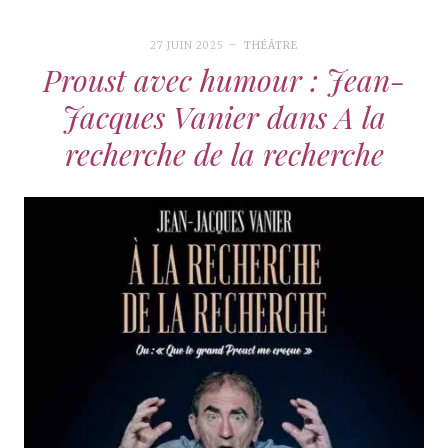
27 JUIN 2025
THÉÂTRE
Proust avec humour : Jean-
Jacques Vanier dans A la
recherche de la recherche