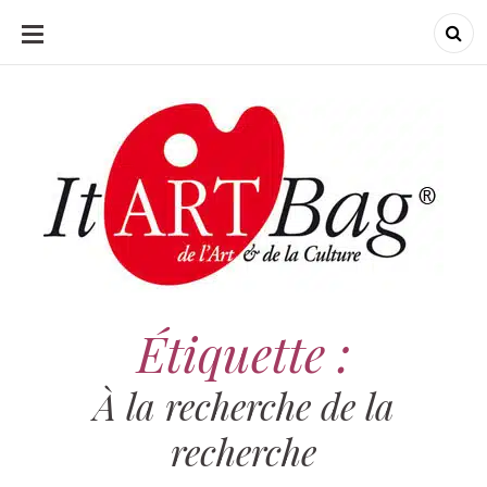
ALLER
AU
CONTENU
ItArtBag
ItArtBag
Le webmag de l'art
et de la culture
Étiquette :
À la recherche de la
recherche