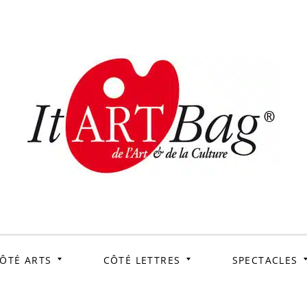
ItArtB
Le webmag de l'art et
de la culture
ÔTÉ ARTS
CÔTÉ LETTRES
SPECTACLES