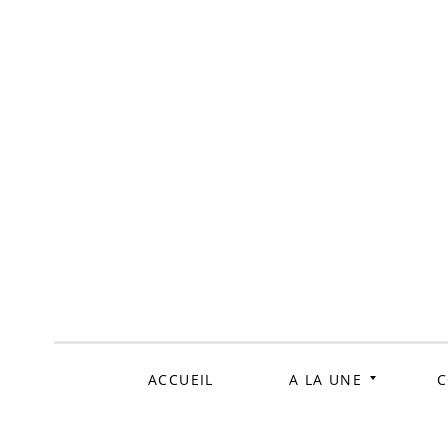
ALLER
AU
CONTENU
ACCUEIL
A LA UNE
C