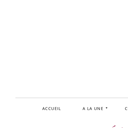
ALLER
AU
CONTENU
ACCUEIL
A LA UNE
C