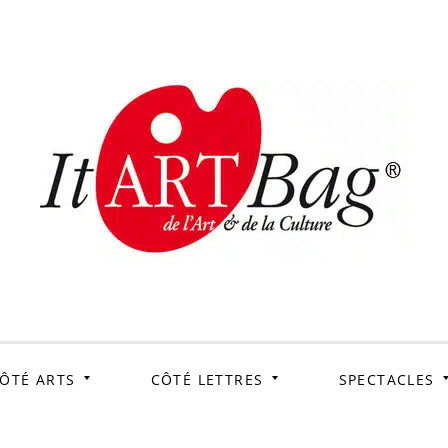
ItArtB
Le webmag de l'art et
de la culture
ÔTÉ ARTS
CÔTÉ LETTRES
SPECTACLES