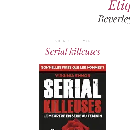
Étiq
Beverley
16 JUIN 2021
LIVRES
Serial killeuses