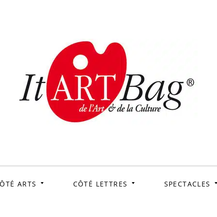
ItArtB
Le webmag de l'art et
de la culture
ÔTÉ ARTS
CÔTÉ LETTRES
SPECTACLES