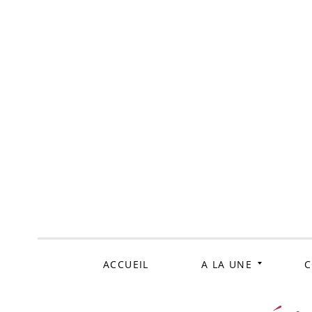
ALLER
AU
CONTENU
ACCUEIL
A LA UNE
C