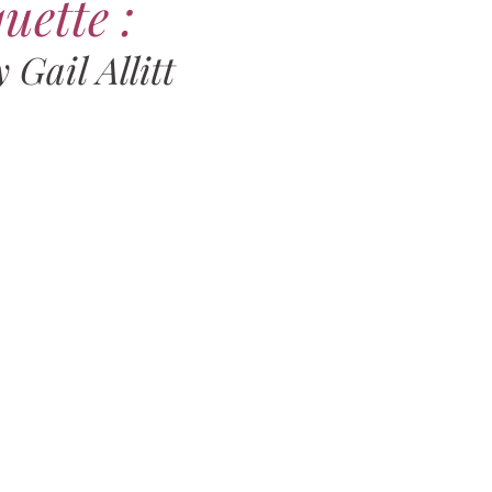
uette :
 Gail Allitt