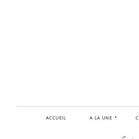
ALLER
AU
CONTENU
ACCUEIL
A LA UNE
C