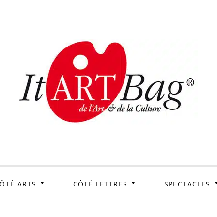
ItArtB
Le webmag de l'art et
de la culture
ÔTÉ ARTS
CÔTÉ LETTRES
SPECTACLES