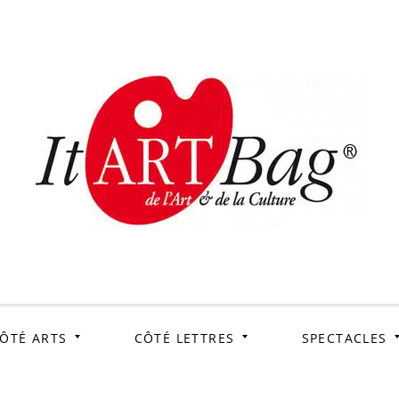
ItArtB
Le webmag de l'art et
de la culture
ÔTÉ ARTS
CÔTÉ LETTRES
SPECTACLES