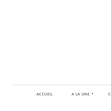
ALLER
AU
CONTENU
ACCUEIL
A LA UNE
C