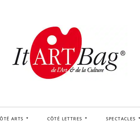
ItArtB
Le webmag de l'art et
de la culture
ÔTÉ ARTS
CÔTÉ LETTRES
SPECTACLES