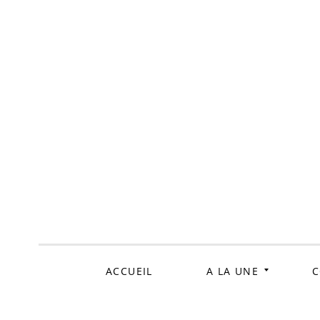
ALLER
AU
CONTENU
ACCUEIL
A LA UNE
C