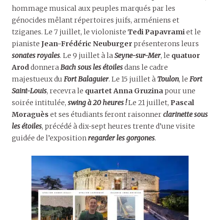
hommage musical aux peuples marqués par les
génocides mêlant répertoires juifs, arméniens et
tziganes. Le 7 juillet, le violoniste
Tedi Papavrami
et le
pianiste
Jean-Frédéric Neuburger
présenterons leurs
sonates royales
. Le 9 juillet à la
Seyne-sur-Mer
, le
quatuor
Arod
donnera
Bach sous les étoiles
dans le cadre
majestueux du
Fort Balaguier
. Le 15 juillet à
Toulon
, le
Fort
Saint-Louis
, recevra le
quartet Anna Gruzina
pour une
soirée intitulée,
swing à 20 heures !
Le 21 juillet,
Pascal
Moraguès
et ses étudiants feront raisonner
clarinette sous
les étoiles
, précédé à dix-sept heures trente d’une visite
guidée de l’exposition
regarder les gorgones
.