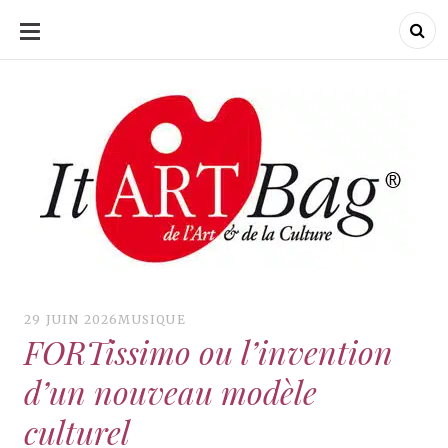
ALLER
AU
CONTENU
ItArtBag
ItArtBag
Le webmag de l'art
et de la culture
29 JUIN 2026
MUSIQUE
FORTissimo ou l’invention
d’un nouveau modèle
culturel