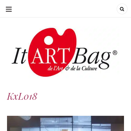
ALLER
AU
CONTENU
ItArtBag
ItArtBag
Le webmag de l'art
et de la culture
KxL018