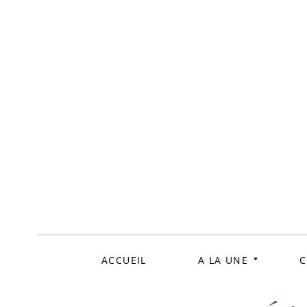
ALLER
AU
CONTENU
ACCUEIL
A LA UNE
C