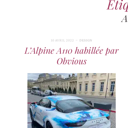
Étiq
A
10 AVRIL 2022
DESIGN
L’Alpine A110 habillée par
Obvious