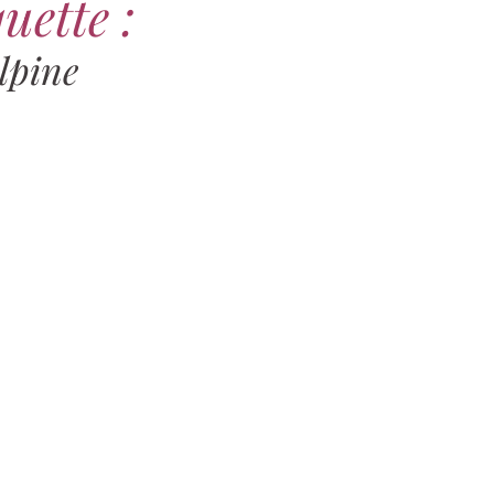
uette :
lpine