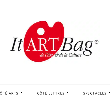
ItArtB
Le webmag de l'art et
de la culture
ÔTÉ ARTS
CÔTÉ LETTRES
SPECTACLES