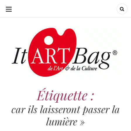
ALLER
AU
CONTENU
ItArtBag
ItArtBag
Le webmag de l'art
et de la culture
Étiquette :
car ils laisseront passer la
lumière »