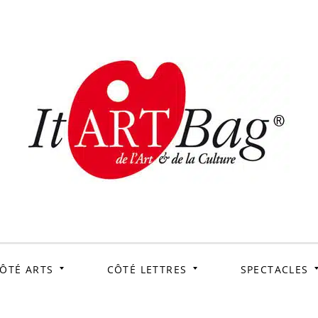
ItArtB
Le webmag de l'art et
de la culture
ÔTÉ ARTS
CÔTÉ LETTRES
SPECTACLES