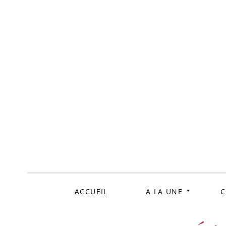
ALLER
AU
CONTENU
ACCUEIL
A LA UNE
C