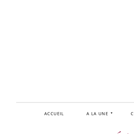
ALLER
AU
CONTENU
ACCUEIL
A LA UNE
C