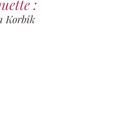
uette :
a Korbik