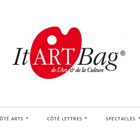
ItArtB
Le webmag de l'art et
de la culture
ÔTÉ ARTS
CÔTÉ LETTRES
SPECTACLES