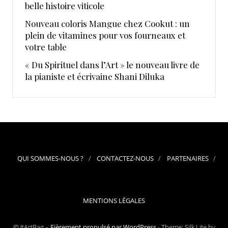
belle histoire viticole
Nouveau coloris Mangue chez Cookut : un
plein de vitamines pour vos fourneaux et
votre table
« Du Spirituel dans l’Art » le nouveau livre de
la pianiste et écrivaine Shani Diluka
QUI SOMMES-NOUS ?
CONTACTEZ-NOUS
PARTENAIRES
MENTIONS LÉGALES
© ItArtBag –
Fièrement propulsé par WordPress
-
Theme: Silk Lite by