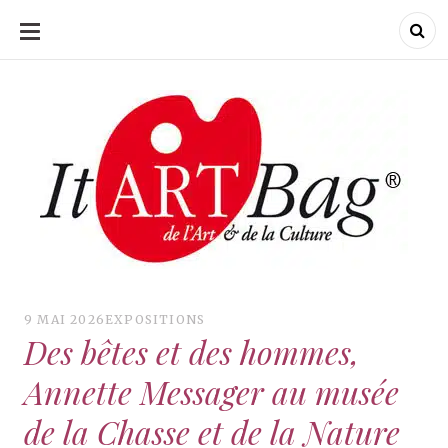
ALLER
AU
CONTENU
ItArtBag
ItArtBag
Le webmag de l'art
et de la culture
9 MAI 2026
EXPOSITIONS
Des bêtes et des hommes,
Annette Messager au musée
de la Chasse et de la Nature