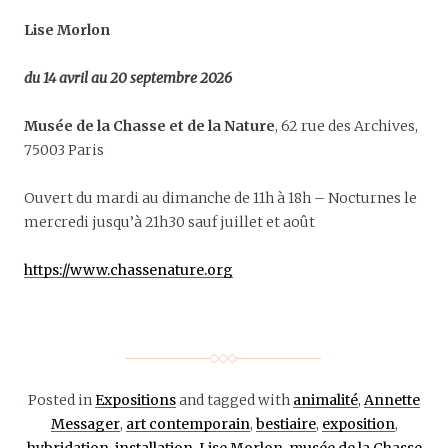
Lise Morlon
du 14 avril au 20 septembre 2026
Musée de la Chasse et de la Nature
, 62 rue des Archives,
75003 Paris
Ouvert du mardi au dimanche de 11h à 18h – Nocturnes le
mercredi jusqu’à 21h30 sauf juillet et août
https://www.chassenature.org
Posted in
Expositions
and tagged with
animalité
,
Annette
Messager
,
art contemporain
,
bestiaire
,
exposition
,
hybridation
,
installation
,
Lise Morlon
,
musée de la Chasse