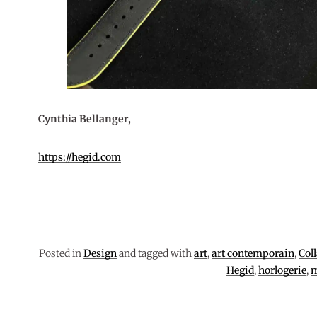
Cynthia Bellanger,
https://hegid.com
Posted in
Design
and tagged with
art
,
art contemporain
,
Col
Hegid
,
horlogerie
,
9 mai 2026
MUSIQUE