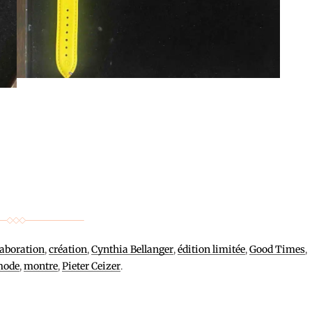
laboration
,
création
,
Cynthia Bellanger
,
édition limitée
,
Good Times
,
mode
,
montre
,
Pieter Ceizer
.