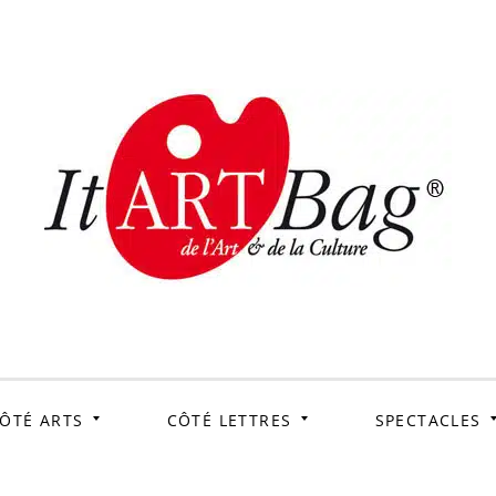
ItArtB
Le webmag de l'art et
de la culture
ÔTÉ ARTS
CÔTÉ LETTRES
SPECTACLES