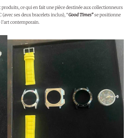
produits, ce qui en fait une pièce destinée aux collectionneurs
(avec ses deux bracelets inclus), “
Good Times”
se positionne
e l’art contemporain.