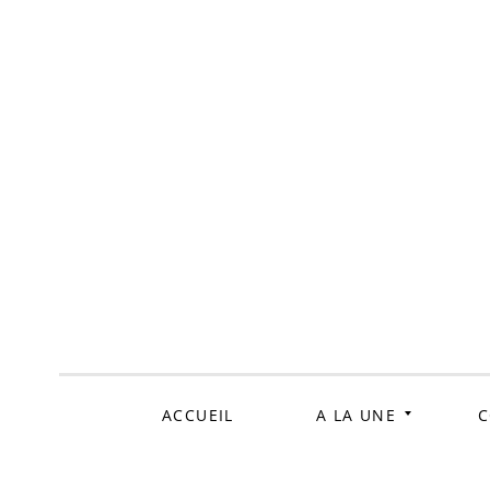
ALLER
AU
CONTENU
ACCUEIL
A LA UNE
C