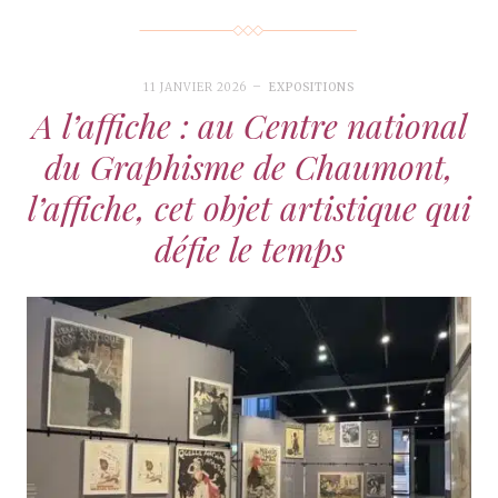
11 JANVIER 2026
EXPOSITIONS
A l’affiche : au Centre national
du Graphisme de Chaumont,
l’affiche, cet objet artistique qui
défie le temps