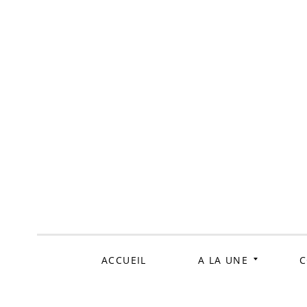
ALLER
AU
CONTENU
ACCUEIL
A LA UNE
C