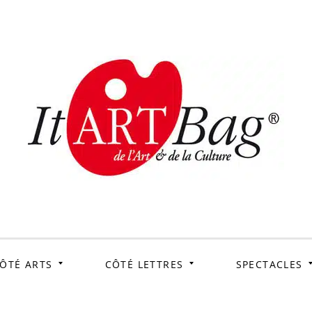
ItArtB
Le webmag de l'art et
de la culture
ÔTÉ ARTS
CÔTÉ LETTRES
SPECTACLES