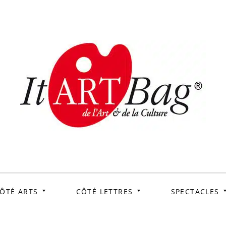
ItArtB
Le webmag de l'art et
de la culture
ÔTÉ ARTS
CÔTÉ LETTRES
SPECTACLES