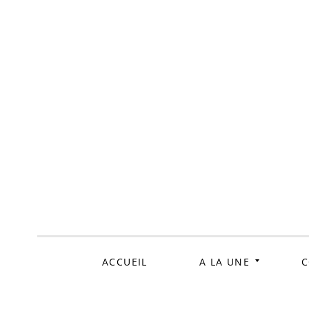
ALLER
AU
CONTENU
ACCUEIL
A LA UNE
C