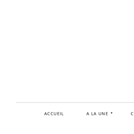
ALLER
AU
CONTENU
ACCUEIL
A LA UNE
C