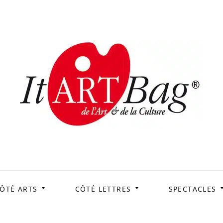
ItArtB
Le webmag de l'art et
de la culture
ÔTÉ ARTS
CÔTÉ LETTRES
SPECTACLES