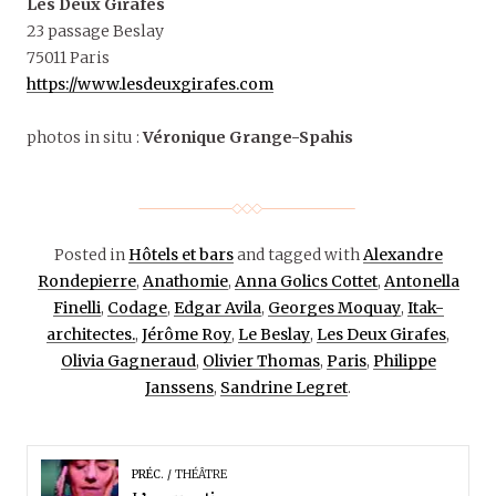
Les Deux Girafes
23 passage Beslay
75011 Paris
https://www.lesdeuxgirafes.com
photos in situ :
Véronique Grange-Spahis
Posted in
Hôtels et bars
and tagged with
Alexandre
Rondepierre
,
Anathomie
,
Anna Golics Cottet
,
Antonella
Finelli
,
Codage
,
Edgar Avila
,
Georges Moquay
,
Itak-
architectes.
,
Jérôme Roy
,
Le Beslay
,
Les Deux Girafes
,
Olivia Gagneraud
,
Olivier Thomas
,
Paris
,
Philippe
Janssens
,
Sandrine Legret
.
PRÉC.
THÉÂTRE