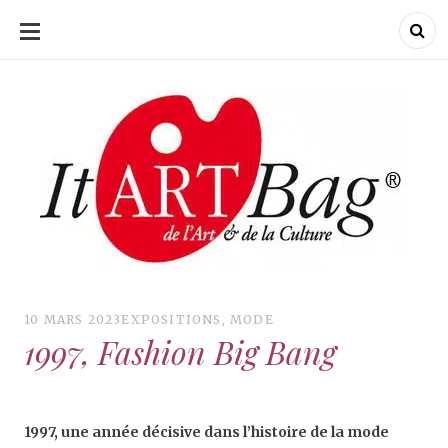
ALLER
AU
CONTENU
ItArtBag
ItArtBag
Le webmag de l'art
et de la culture
10 MARS 2023
EXPOSITIONS
,
MODE
1997, Fashion Big Bang
1997, une année décisive dans l’histoire de la mode