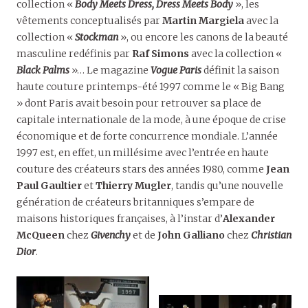
collection «
Body Meets Dress, Dress Meets Body
», les
vêtements conceptualisés par
Martin Margiela
avec la
collection «
Stockman
», ou encore les canons de la beauté
masculine redéfinis par
Raf Simons
avec la collection «
Black Palms
»… Le magazine
Vogue Paris
définit la saison
haute couture printemps-été 1997 comme le « Big Bang
» dont Paris avait besoin pour retrouver sa place de
capitale internationale de la mode, à une époque de crise
économique et de forte concurrence mondiale. L’année
1997 est, en effet, un millésime avec l’entrée en haute
couture des créateurs stars des années 1980, comme
Jean
Paul Gaultier
et
Thierry Mugler
, tandis qu’une nouvelle
génération de créateurs britanniques s’empare de
maisons historiques françaises, à l’instar d’
Alexander
McQueen
chez
Givenchy
et de
John Galliano
chez
Christian
Dior
.